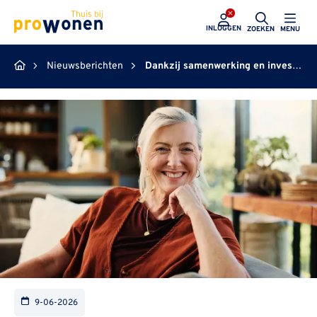
ProWonen
INLOGGEN
ZOEKEN
MENU
Nieuwsberichten
Dankzij samenwerking en investeringen blijven de Achterhoekse woningcorporaties voorzien in de hoge vraag naar huurwoningen
9-06-2026