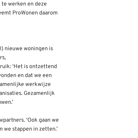
t te werken en deze
5 neemt ProWonen daarom
l) nieuwe woningen is
rs,
uik: ‘Het is ontzettend
evonden en dat we een
zamenlijke werkwijze
anisaties. Gezamenlijk
uwen.’
wpartners. ‘Ook gaan we
 we stappen in zetten.’