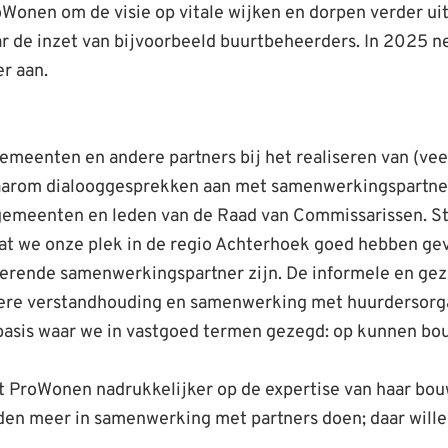
Wonen om de visie op vitale wijken en dorpen verder ui
aar de inzet van bijvoorbeeld buurtbeheerders. In 202
r aan.
eenten en andere partners bij het realiseren van (vee
 daarom dialooggesprekken aan met samenwerkingspartne
emeenten en leden van de Raad van Commissarissen. Str
dat we onze plek in de regio Achterhoek goed hebben g
erende samenwerkingspartner zijn. De informele en ge
etere verstandhouding en samenwerking met huurdersorg
basis waar we in vastgoed termen gezegd: op kunnen bo
 ProWonen nadrukkelijker op de expertise van haar bou
en meer in samenwerking met partners doen; daar willen